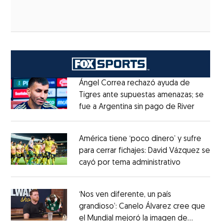
Ángel Correa rechazó ayuda de
Tigres ante supuestas amenazas; se
fue a Argentina sin pago de River
Opens 
Opens in new window
América tiene ‘poco dinero’ y sufre
para cerrar fichajes: David Vázquez se
cayó por tema administrativo
Opens in 
Opens in new window
‘Nos ven diferente, un país
grandioso’: Canelo Álvarez cree que
el Mundial mejoró la imagen de