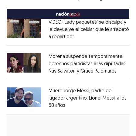
Opens in new window
México
Opens in new window
VIDEO: ‘Lady paquetes’ se disculpa y
le devuelve el celular que le arrebató
a repartidor
Opens in new window
Opens in new window
Morena suspende temporalmente
derechos partidistas a las diputadas
Nay Salvatori y Grace Palomares
Opens i
Opens in new window
Muere Jorge Messi, padre del
jugador argentino, Lionel Messi, a los
68 años
Opens in new window
Opens in new window