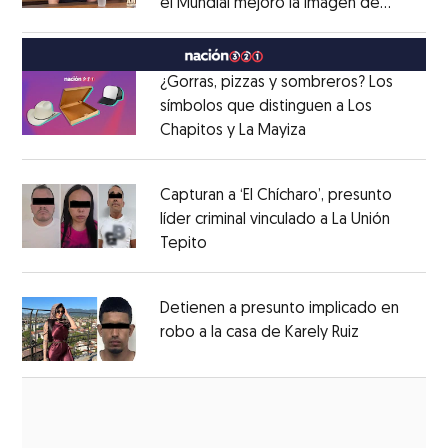
el Mundial mejoró la imagen de
Opens in new window
México
Opens in new window
¿Gorras, pizzas y sombreros? Los
símbolos que distinguen a Los
Chapitos y La Mayiza
Opens in new wind
Opens in new window
Capturan a ‘El Chícharo’, presunto
líder criminal vinculado a La Unión
Tepito
Opens in new window
Opens in new window
Detienen a presunto implicado en
robo a la casa de Karely Ruiz
Opens in n
Opens in new window