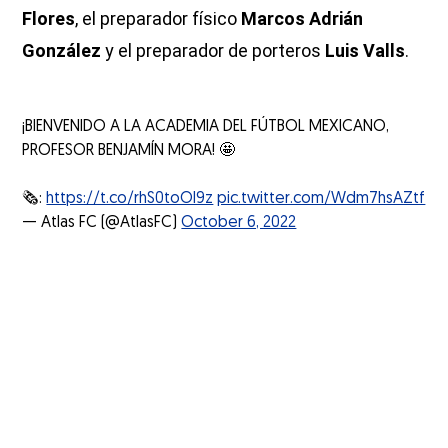
Flores
, el preparador físico
Marcos Adrián
González
y el preparador de porteros
Luis Valls
.
¡BIENVENIDO A LA ACADEMIA DEL FÚTBOL MEXICANO,
PROFESOR BENJAMÍN MORA! 🤩
🗞️:
https://t.co/rhS0toOl9z
pic.twitter.com/Wdm7hsAZtf
— Atlas FC (@AtlasFC)
October 6, 2022