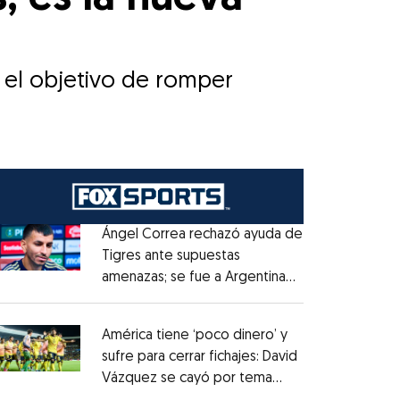
n el objetivo de romper
Ángel Correa rechazó ayuda de
Tigres ante supuestas
amenazas; se fue a Argentina
Opens in new window
sin pago de River
Opens in new window
América tiene ‘poco dinero’ y
sufre para cerrar fichajes: David
Vázquez se cayó por tema
Opens in new window