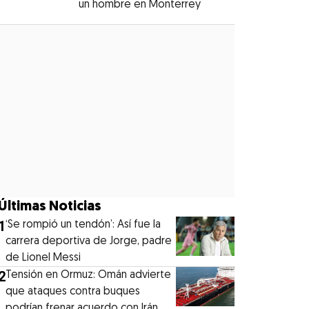
un hombre en Monterrey
Opens in new windo
Opens in new window
Últimas Noticias
1
‘Se rompió un tendón’: Así fue la
carrera deportiva de Jorge, padre
de Lionel Messi
2
Tensión en Ormuz: Omán advierte
que ataques contra buques
podrían frenar acuerdo con Irán