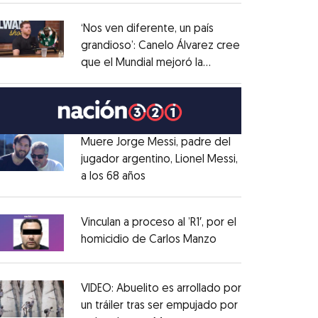
administrativo
Opens in new window
‘Nos ven diferente, un país
grandioso’: Canelo Álvarez cree
que el Mundial mejoró la
Opens in new window
imagen de México
Opens in new window
Muere Jorge Messi, padre del
jugador argentino, Lionel Messi,
a los 68 años
Opens in new window
Opens in new window
Vinculan a proceso al ’R1′, por el
homicidio de Carlos Manzo
Opens in new wind
Opens in new window
VIDEO: Abuelito es arrollado por
un tráiler tras ser empujado por