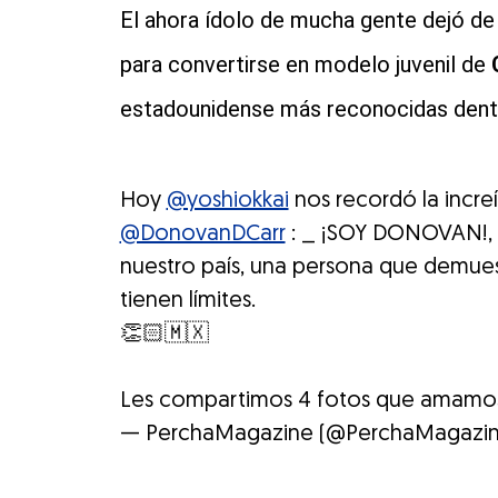
El ahora ídolo de mucha gente dejó de l
para convertirse en modelo juvenil de
estadounidense más reconocidas dent
Hoy
@yoshiokkai
nos recordó la incre
@DonovanDCarr
: _ ¡SOY DONOVAN!, u
nuestro país, una persona que demuest
tienen límites.
👏🏻🇲🇽
Les compartimos 4 fotos que amamo
— PerchaMagazine (@PerchaMagazi