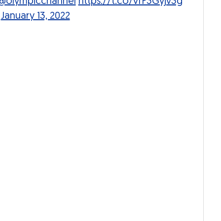
@olympicchannel
https://t.co/vfF3Gyjv3g
)
January 13, 2022