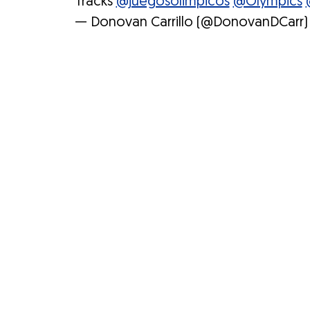
Tracks
@juegosolimpicos
@Olympics
— Donovan Carrillo (@DonovanDCarr