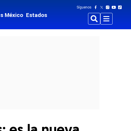
Síguenos
ts México
Estados
Buscar
Menu
s; es la nueva