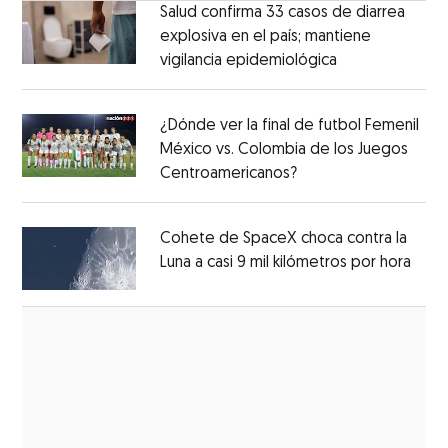
Salud confirma 33 casos de diarrea
explosiva en el país; mantiene
vigilancia epidemiológica
Opens in new 
Opens in new window
¿Dónde ver la final de futbol Femenil
México vs. Colombia de los Juegos
Centroamericanos?
Opens in new windo
Opens in new window
Cohete de SpaceX choca contra la
Luna a casi 9 mil kilómetros por hora
Open
Opens in new window