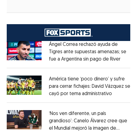
Ángel Correa rechazó ayuda de
Tigres ante supuestas amenazas; se
fue a Argentina sin pago de River
Opens 
Opens in new window
América tiene ‘poco dinero’ y sufre
para cerrar fichajes: David Vázquez se
cayó por tema administrativo
Opens in 
Opens in new window
‘Nos ven diferente, un país
grandioso’: Canelo Álvarez cree que
el Mundial mejoró la imagen de
Opens in new window
México
Opens in new window