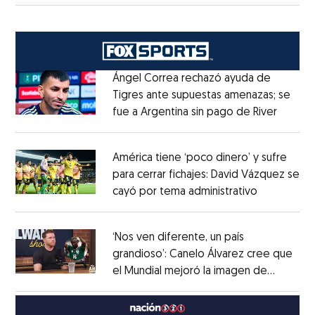
Ángel Correa rechazó ayuda de
Tigres ante supuestas amenazas; se
fue a Argentina sin pago de River
Opens 
Opens in new window
América tiene ‘poco dinero’ y sufre
para cerrar fichajes: David Vázquez se
cayó por tema administrativo
Opens in 
Opens in new window
‘Nos ven diferente, un país
grandioso’: Canelo Álvarez cree que
el Mundial mejoró la imagen de
Opens in new window
México
Opens in new window