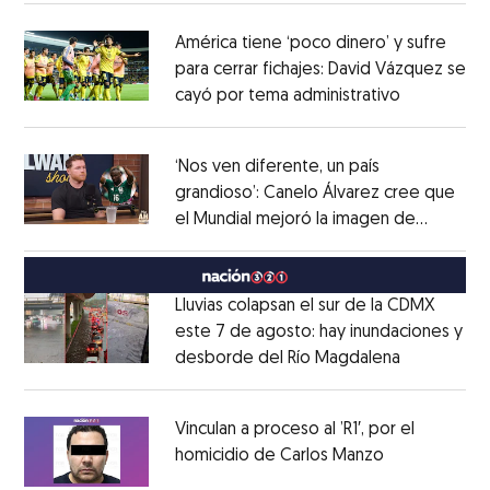
América tiene ‘poco dinero’ y sufre
para cerrar fichajes: David Vázquez se
cayó por tema administrativo
Opens in 
Opens in new window
‘Nos ven diferente, un país
grandioso’: Canelo Álvarez cree que
el Mundial mejoró la imagen de
Opens in new window
México
Opens in new window
Lluvias colapsan el sur de la CDMX
este 7 de agosto: hay inundaciones y
desborde del Río Magdalena
Opens in 
Opens in new window
Vinculan a proceso al ’R1′, por el
homicidio de Carlos Manzo
Opens in ne