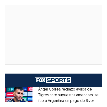
Ángel Correa rechazó ayuda de
Tigres ante supuestas amenazas; se
fue a Argentina sin pago de River
Opens 
Opens in new window