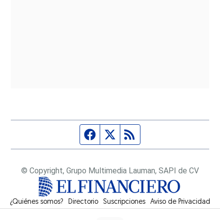
Página de Facebook
Fuente Twitter
Fuente RSS
© Copyright, Grupo Multimedia Lauman, SAPI de CV
¿Quiénes somos?
Directorio
Suscripciones
Opens in new window
Aviso de Privacidad