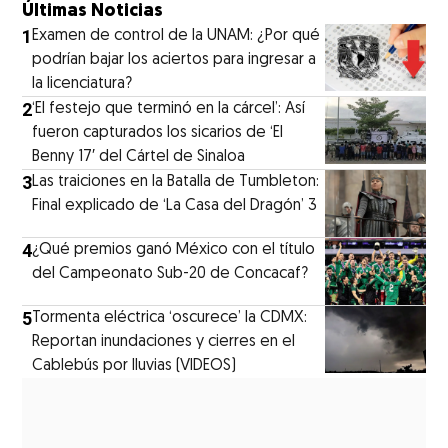
Últimas Noticias
1
Examen de control de la UNAM: ¿Por qué
podrían bajar los aciertos para ingresar a
la licenciatura?
2
‘El festejo que terminó en la cárcel’: Así
fueron capturados los sicarios de ‘El
Benny 17′ del Cártel de Sinaloa
3
Las traiciones en la Batalla de Tumbleton:
Final explicado de ‘La Casa del Dragón’ 3
4
¿Qué premios ganó México con el título
del Campeonato Sub-20 de Concacaf?
5
Tormenta eléctrica ‘oscurece’ la CDMX:
Reportan inundaciones y cierres en el
Cablebús por lluvias (VIDEOS)