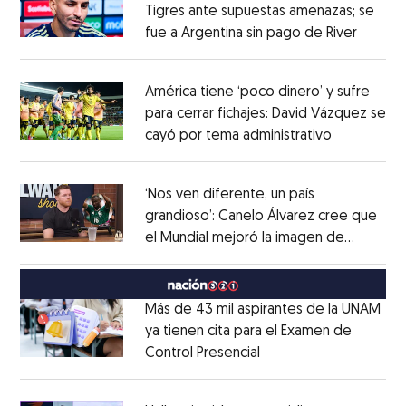
Tigres ante supuestas amenazas; se
fue a Argentina sin pago de River
Opens 
Opens in new window
América tiene ‘poco dinero’ y sufre
para cerrar fichajes: David Vázquez se
cayó por tema administrativo
Opens in 
Opens in new window
‘Nos ven diferente, un país
grandioso’: Canelo Álvarez cree que
el Mundial mejoró la imagen de
Opens in new window
México
Opens in new window
Más de 43 mil aspirantes de la UNAM
ya tienen cita para el Examen de
Control Presencial
Opens in new window
Opens in new window