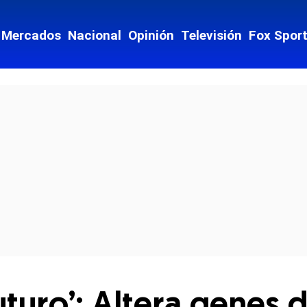
Mercados
Nacional
Opinión
Televisión
Fox Spor
cial-whatsapp
futuro’: Altera genes