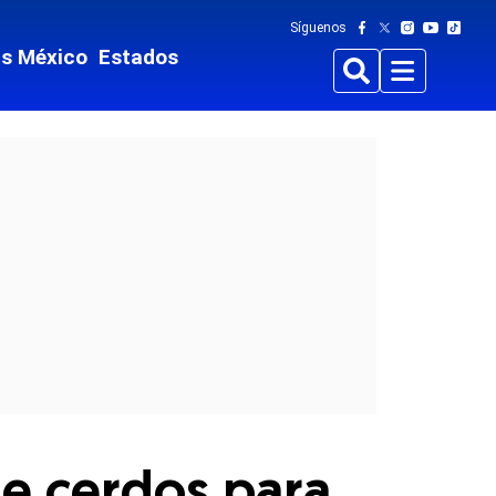
Síguenos
ts México
Estados
Buscar
Menu
 de cerdos para