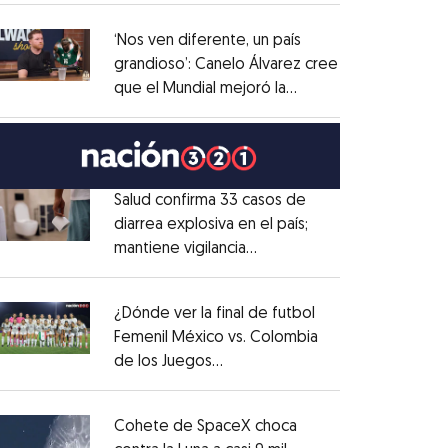
administrativo
Opens in new window
‘Nos ven diferente, un país
grandioso’: Canelo Álvarez cree
que el Mundial mejoró la
Opens in new window
imagen de México
Opens in new window
Salud confirma 33 casos de
diarrea explosiva en el país;
mantiene vigilancia
Opens in new window
epidemiológica
Opens in new window
¿Dónde ver la final de futbol
Femenil México vs. Colombia
de los Juegos
Opens in new window
Centroamericanos?
Opens in new window
Cohete de SpaceX choca