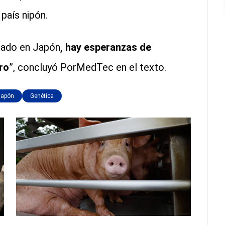
país nipón.
onado en Japón
, hay esperanzas de
ro
”, concluyó PorMedTec en el texto.
Japón
Genética