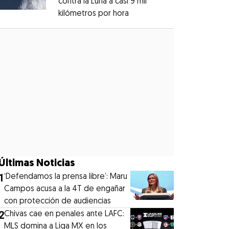
contra la Luna a casi 9 mil
kilómetros por hora
Opens in new window
Opens in new window
Últimas Noticias
1
‘Defendamos la prensa libre’: Maru
Campos acusa a la 4T de engañar
con protección de audiencias
2
Chivas cae en penales ante LAFC:
MLS domina a Liga MX en los