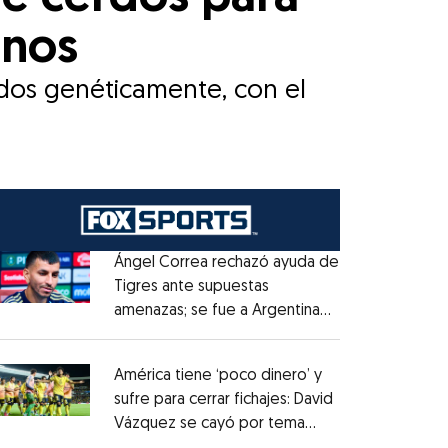
anos
ados genéticamente, con el
Ángel Correa rechazó ayuda de
Tigres ante supuestas
amenazas; se fue a Argentina
Opens in new window
sin pago de River
Opens in new window
América tiene ‘poco dinero’ y
sufre para cerrar fichajes: David
Vázquez se cayó por tema
Opens in new window