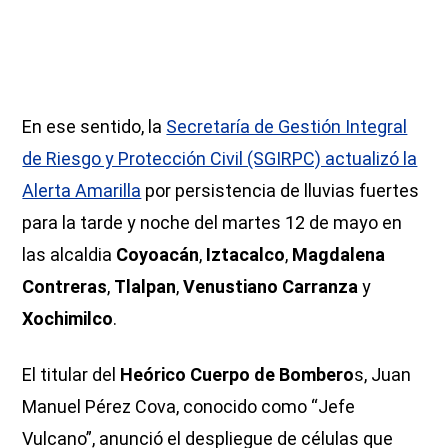
En ese sentido, la
Secretaría de Gestión Integral
de Riesgo y Protección Civil (SGIRPC) actualizó la
Alerta Amarilla
por persistencia de lluvias fuertes
para la tarde y noche del martes 12 de mayo en
las alcaldia
Coyoacán
,
Iztacalco
,
Magdalena
Contreras
,
Tlalpan
,
Venustiano Carranza
y
Xochimilco
.
El titular del
Heórico Cuerpo de Bombero
s, Juan
Manuel Pérez Cova, conocido como “Jefe
Vulcano”, anunció el despliegue de células que