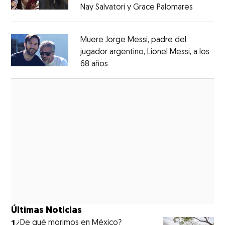
Nay Salvatori y Grace Palomares
Opens i
Opens in new window
Muere Jorge Messi, padre del
jugador argentino, Lionel Messi, a los
68 años
Opens in new window
Opens in new window
Últimas Noticias
1
¿De qué morimos en México?