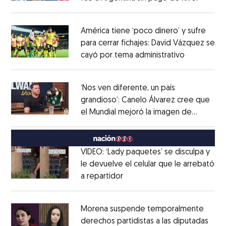
Opens in new window
América tiene ‘poco dinero’ y sufre
para cerrar fichajes: David Vázquez se
cayó por tema administrativo
Opens in 
Opens in new window
‘Nos ven diferente, un país
grandioso’: Canelo Álvarez cree que
el Mundial mejoró la imagen de
Opens in new window
México
Opens in new window
VIDEO: ‘Lady paquetes’ se disculpa y
le devuelve el celular que le arrebató
a repartidor
Opens in new window
Opens in new window
Morena suspende temporalmente
derechos partidistas a las diputadas