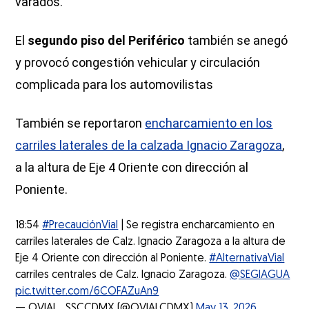
varados.
El
segundo piso del Periférico
también se anegó
y provocó congestión vehicular y circulación
complicada para los automovilistas
También se reportaron
encharcamiento en los
carriles laterales de la calzada Ignacio Zaragoza
,
a la altura de Eje 4 Oriente con dirección al
Poniente.
18:54
#PrecauciónVial
| Se registra encharcamiento en
carriles laterales de Calz. Ignacio Zaragoza a la altura de
Eje 4 Oriente con dirección al Poniente.
#AlternativaVial
carriles centrales de Calz. Ignacio Zaragoza.
@SEGIAGUA
pic.twitter.com/6COFAZuAn9
— OVIAL_SSCCDMX (@OVIALCDMX)
May 13, 2026