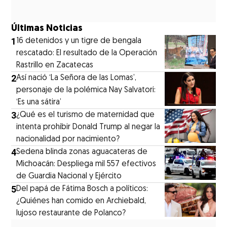
Últimas Noticias
1
16 detenidos y un tigre de bengala
rescatado: El resultado de la Operación
Rastrillo en Zacatecas
2
⁠Así nació ‘La Señora de las Lomas’,
personaje de la polémica Nay Salvatori:
‘Es una sátira’
3
¿Qué es el turismo de maternidad que
intenta prohibir Donald Trump al negar la
nacionalidad por nacimiento?
4
Sedena blinda zonas aguacateras de
Michoacán: Despliega mil 557 efectivos
de Guardia Nacional y Ejército
5
⁠Del papá de Fátima Bosch a políticos:
¿Quiénes han comido en Archiebald,
lujoso restaurante de Polanco?