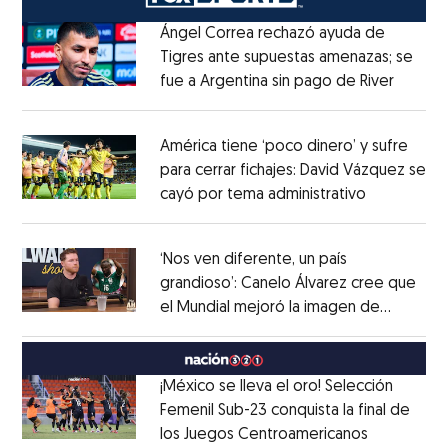
Ángel Correa rechazó ayuda de
Tigres ante supuestas amenazas; se
fue a Argentina sin pago de River
Opens 
Opens in new window
América tiene ‘poco dinero’ y sufre
para cerrar fichajes: David Vázquez se
cayó por tema administrativo
Opens in 
Opens in new window
‘Nos ven diferente, un país
grandioso’: Canelo Álvarez cree que
el Mundial mejoró la imagen de
Opens in new window
México
Opens in new window
¡México se lleva el oro! Selección
Femenil Sub-23 conquista la final de
los Juegos Centroamericanos
Opens in 