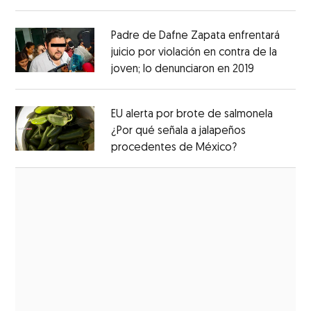
Opens in new window
Padre de Dafne Zapata enfrentará
juicio por violación en contra de la
joven; lo denunciaron en 2019
Opens in 
Opens in new window
EU alerta por brote de salmonela
¿Por qué señala a jalapeños
procedentes de México?
Opens in new
Opens in new window