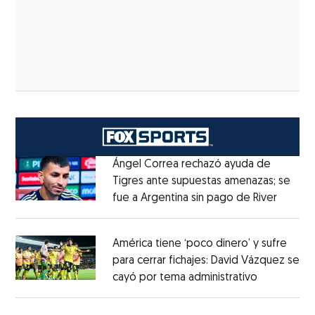
Ángel Correa rechazó ayuda de
Tigres ante supuestas amenazas; se
fue a Argentina sin pago de River
Opens 
Opens in new window
América tiene ‘poco dinero’ y sufre
para cerrar fichajes: David Vázquez se
cayó por tema administrativo
Opens in 
Opens in new window