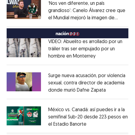
‘Nos ven diferente, un país
grandioso’: Canelo Álvarez cree que
el Mundial mejoró la imagen de
Opens in new window
México
Opens in new window
VIDEO: Abuelito es arrollado por un
tráiler tras ser empujado por un
hombre en Monterrey
Opens in new wi
Opens in new window
Surge nueva acusación, por violencia
sexual, contra director de academia
donde murió Dafne Zapata
Opens in ne
Opens in new window
México vs. Canadá: así puedes ir a la
semifinal Sub-20 desde 223 pesos en
el Estadio Banorte
Opens in new window
Opens in new window