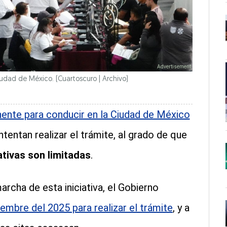
udad de México. (Cuartoscuro | Archivo)
ente para conducir en la Ciudad de México
ntentan realizar el trámite, al grado de que
ativas son limitadas
.
rcha de esta iniciativa, el Gobierno
iembre del 2025 para realizar el trámite
, y a