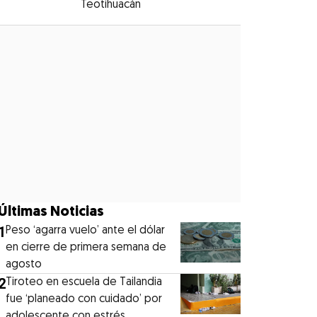
Teotihuacán
Opens in new window
Opens in new window
Últimas Noticias
1
Peso ‘agarra vuelo’ ante el dólar
en cierre de primera semana de
agosto
2
Tiroteo en escuela de Tailandia
fue ‘planeado con cuidado’ por
adolescente con estrés