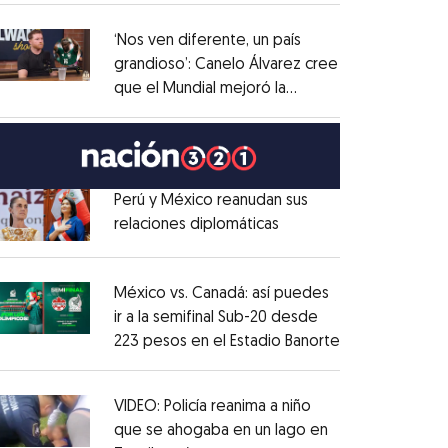
administrativo
Opens in new window
‘Nos ven diferente, un país
grandioso’: Canelo Álvarez cree
que el Mundial mejoró la
Opens in new window
imagen de México
Opens in new window
Perú y México reanudan sus
relaciones diplomáticas
Opens in new window
Opens in new window
México vs. Canadá: así puedes
ir a la semifinal Sub-20 desde
223 pesos en el Estadio Banorte
Opens in new
Opens in new window
VIDEO: Policía reanima a niño
que se ahogaba en un lago en