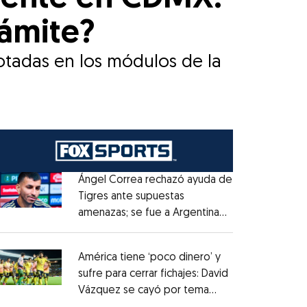
rámite?
otadas en los módulos de la
Ángel Correa rechazó ayuda de
Tigres ante supuestas
amenazas; se fue a Argentina
Opens in new window
sin pago de River
Opens in new window
América tiene ‘poco dinero’ y
sufre para cerrar fichajes: David
Vázquez se cayó por tema
Opens in new window