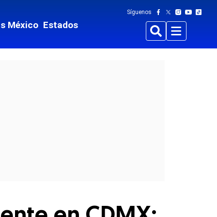
Síguenos
ts México
Estados
Buscar
Menu
anente en CDMX: