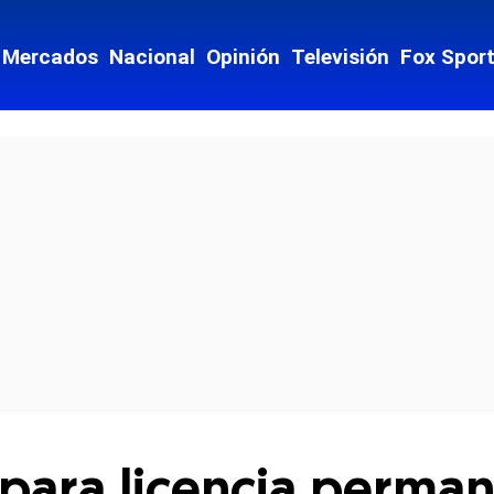
Mercados
Nacional
Opinión
Televisión
Fox Spor
cial-whatsapp
 para licencia perm