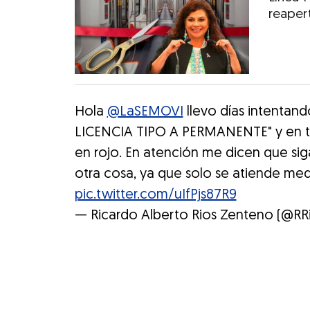
reaper
Hola
@LaSEMOVI
llevo días intentan
LICENCIA TIPO A PERMANENTE" y en to
en rojo. En atención me dicen que si
otra cosa, ya que solo se atiende me
pic.twitter.com/uIfPjs87R9
— Ricardo Alberto Rios Zenteno (@R