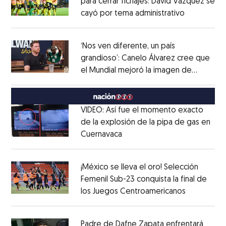
para cerrar fichajes: David Vázquez se
cayó por tema administrativo
Opens in 
Opens in new window
‘Nos ven diferente, un país
grandioso’: Canelo Álvarez cree que
el Mundial mejoró la imagen de
Opens in new window
México
Opens in new window
VIDEO: Así fue el momento exacto
de la explosión de la pipa de gas en
Cuernavaca
Opens in new window
Opens in new window
¡México se lleva el oro! Selección
Femenil Sub-23 conquista la final de
los Juegos Centroamericanos
Opens in 
Opens in new window
Padre de Dafne Zapata enfrentará