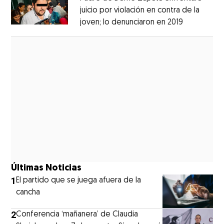
juicio por violación en contra de la
joven; lo denunciaron en 2019
Opens in 
Opens in new window
Últimas Noticias
1
El partido que se juega afuera de la
cancha
2
Conferencia ‘mañanera’ de Claudia