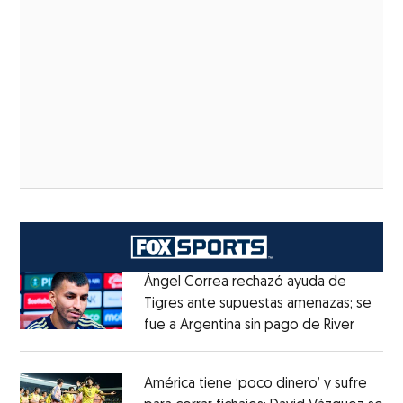
Ángel Correa rechazó ayuda de
Tigres ante supuestas amenazas; se
fue a Argentina sin pago de River
Opens 
Opens in new window
América tiene ‘poco dinero’ y sufre