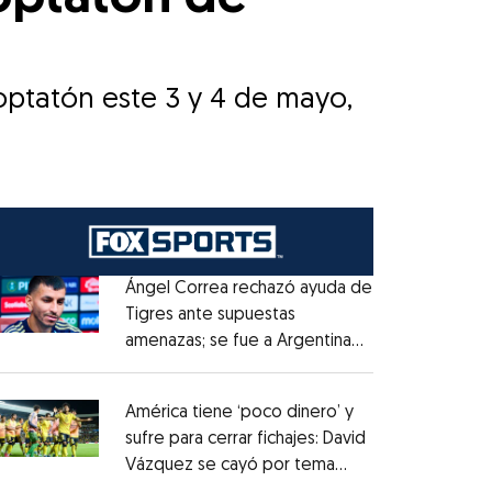
doptatón este 3 y 4 de mayo,
Ángel Correa rechazó ayuda de
Tigres ante supuestas
amenazas; se fue a Argentina
Opens in new window
sin pago de River
Opens in new window
América tiene ‘poco dinero’ y
sufre para cerrar fichajes: David
Vázquez se cayó por tema
Opens in new window