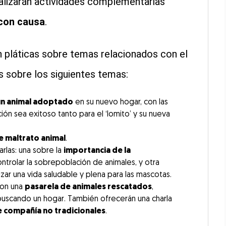
alizarán actividades complementarias
 con causa
.
n pláticas sobre temas relacionados con el
es sobre los siguientes temas:
 un animal adoptado
en su nuevo hogar, con las
ón sea exitoso tanto para el ‘lomito’ y su nueva
 maltrato animal
.
rlas: una sobre la
importancia de la
rolar la sobrepoblación de animales, y otra
izar una vida saludable y plena para las mascotas.
con una
pasarela de animales rescatados
,
n buscando un hogar. También ofrecerán una charla
e compañía no tradicionales
.