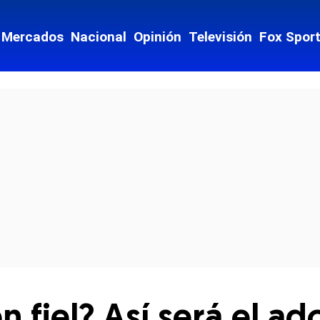
Mercados
Nacional
Opinión
Televisión
Fox Spor
cial-whatsapp
n fiel? Así será el a