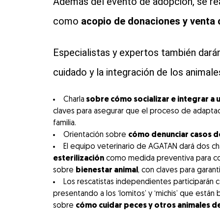
Además del evento de adopción, se re
como
acopio de donaciones y venta
Especialistas y expertos también dará
cuidado y la integración de los animal
Charla
sobre cómo socializar e integrar a
claves para asegurar que el proceso de adaptaci
familia.
Orientación sobre
cómo denunciar casos de
El equipo veterinario de AGATAN dará dos cha
esterilización
como medida preventiva para cont
sobre
bienestar animal
, con claves para garant
Los rescatistas independientes participarán 
presentando a los ‘lomitos’ y ‘michis’ que está
sobre
cómo cuidar peces y otros animales d