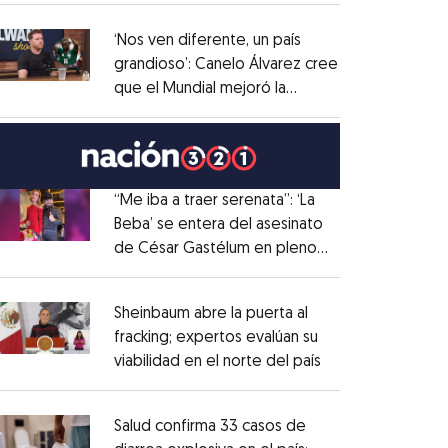
administrativo
Opens in new window
‘Nos ven diferente, un país
grandioso’: Canelo Álvarez cree
que el Mundial mejoró la
Opens in new window
imagen de México
Opens in new window
“Me iba a traer serenata”: ‘La
Beba’ se entera del asesinato
de César Gastélum en pleno
Opens in new window
live
Opens in new window
Sheinbaum abre la puerta al
fracking; expertos evalúan su
viabilidad en el norte del país
Opens in new wi
Opens in new window
Salud confirma 33 casos de