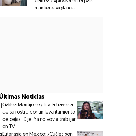
diarrea explosiva en el país;
mantiene vigilancia
Opens in new window
epidemiológica
Opens in new window
Últimas Noticias
1
Galilea Montijo explica la travesía
de su rostro por un levantamiento
de cejas: ‘Dije: Ya no voy a trabajar
en TV’
2
Eutanasia en México: ¿Cuáles son