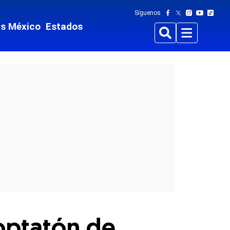
Síguenos
ts México
Estados
Buscar
Menu
doptatón de