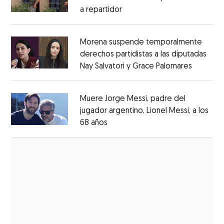
a repartidor
Opens in new window
Opens in new window
Morena suspende temporalmente
derechos partidistas a las diputadas
Nay Salvatori y Grace Palomares
Opens i
Opens in new window
Muere Jorge Messi, padre del
jugador argentino, Lionel Messi, a los
68 años
Opens in new window
Opens in new window