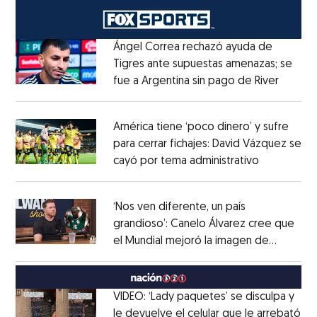
Ángel Correa rechazó ayuda de
Tigres ante supuestas amenazas; se
fue a Argentina sin pago de River
Opens 
Opens in new window
América tiene ‘poco dinero’ y sufre
para cerrar fichajes: David Vázquez se
cayó por tema administrativo
Opens in 
Opens in new window
‘Nos ven diferente, un país
grandioso’: Canelo Álvarez cree que
el Mundial mejoró la imagen de
Opens in new window
México
Opens in new window
VIDEO: ‘Lady paquetes’ se disculpa y
le devuelve el celular que le arrebató