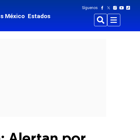
Síguenos
ts México
Estados
Buscar
Menu
: Alertan por