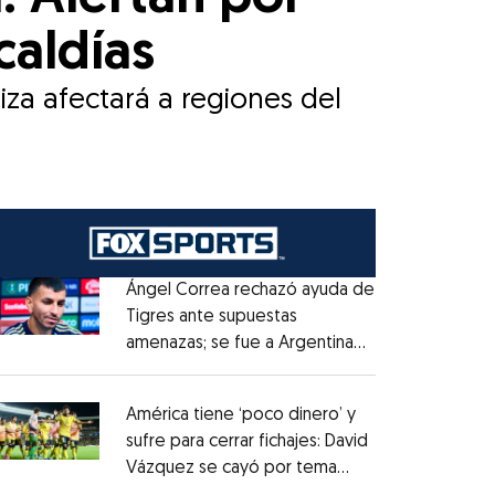
caldías
iza afectará a regiones del
Ángel Correa rechazó ayuda de
Tigres ante supuestas
amenazas; se fue a Argentina
Opens in new window
sin pago de River
Opens in new window
América tiene ‘poco dinero’ y
sufre para cerrar fichajes: David
Vázquez se cayó por tema
Opens in new window