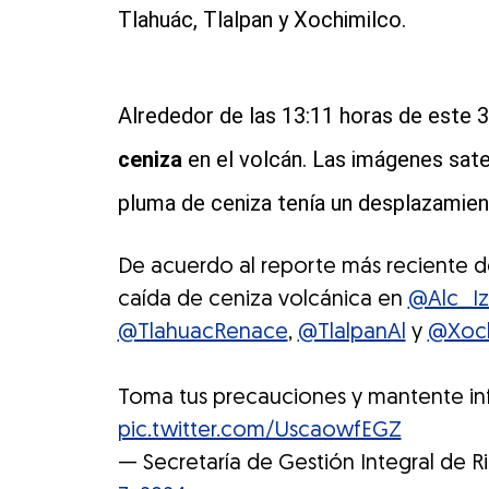
Tlahuác, Tlalpan y Xochimilco.
Alrededor de las 13:11 horas de este 
ceniza
en el volcán. Las imágenes sate
pluma de ceniza tenía un desplazamien
De acuerdo al reporte más reciente d
caída de ceniza volcánica en
@Alc_Iz
@TlahuacRenace
,
@TlalpanAl
y
@Xoch
Toma tus precauciones y mantente i
pic.twitter.com/UscaowfEGZ
— Secretaría de Gestión Integral de