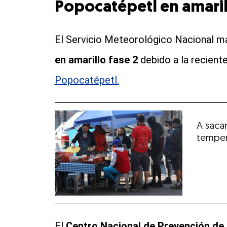
Popocatépetl en amaril
El Servicio Meteorológico Nacional m
en amarillo fase 2
debido a la recient
Popocatépetl.
A saca
temper
El
Centro Nacional de Prevención d