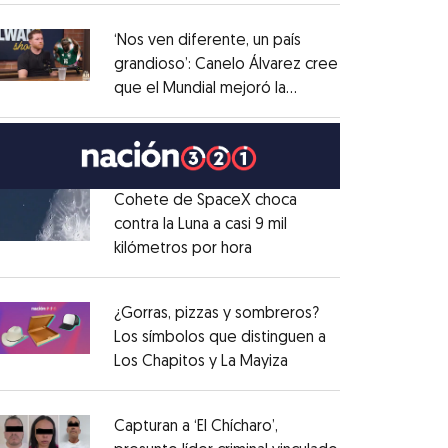
administrativo
Opens in new window
‘Nos ven diferente, un país
grandioso’: Canelo Álvarez cree
que el Mundial mejoró la
Opens in new window
imagen de México
Opens in new window
Cohete de SpaceX choca
contra la Luna a casi 9 mil
kilómetros por hora
Opens in new window
Opens in new window
¿Gorras, pizzas y sombreros?
Los símbolos que distinguen a
Los Chapitos y La Mayiza
Opens in new window
Opens in new window
Capturan a ‘El Chícharo’,