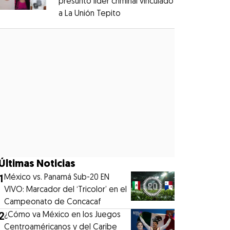
presunto líder criminal vinculado
a La Unión Tepito
Opens in new window
Opens in new window
Últimas Noticias
1
México vs. Panamá Sub-20 EN
VIVO: Marcador del ‘Tricolor’ en el
Campeonato de Concacaf
2
¿Cómo va México en los Juegos
Centroaméricanos y del Caribe