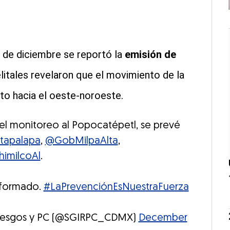
3 de diciembre se reportó la
emisión de
litales revelaron que el movimiento de la
to hacia el oeste-noroeste.
el monitoreo al Popocatépetl, se prevé
tapalapa
,
@GobMilpaAlta
,
imilcoAl
.
nformado.
#LaPrevenciónEsNuestraFuerza
 Riesgos y PC (@SGIRPC_CDMX)
December