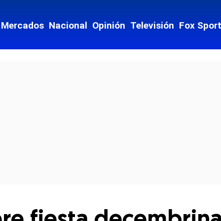
Mercados
Nacional
Opinión
Televisión
Fox Spor
cial-whatsapp
re fiesta decembrina