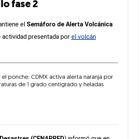
lo fase 2
antiene el
Semáforo de
Alerta Volcánica
e actividad presentada por
el volcán
r el ponche: CDMX activa alerta naranja por
aturas de 1 grado centígrado y heladas
e Desastres (CENAPRED
) informó que en