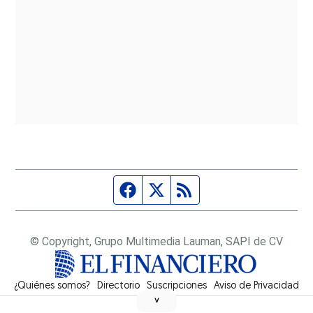
Página de Facebook
Fuente Twitter
Fuente RSS
© Copyright, Grupo Multimedia Lauman, SAPI de CV
¿Quiénes somos?
Directorio
Suscripciones
Opens in new window
Aviso de Privacidad
˅