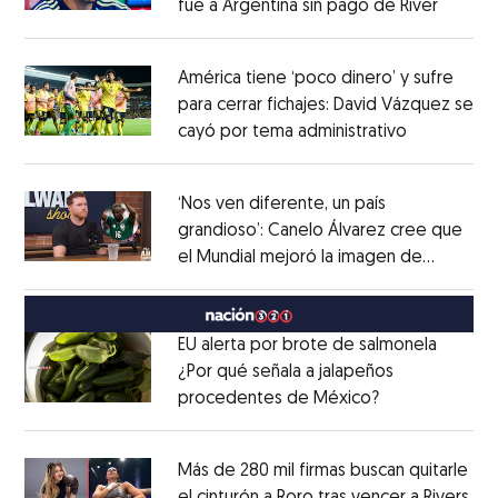
fue a Argentina sin pago de River
Opens 
Opens in new window
América tiene ‘poco dinero’ y sufre
para cerrar fichajes: David Vázquez se
cayó por tema administrativo
Opens in 
Opens in new window
‘Nos ven diferente, un país
grandioso’: Canelo Álvarez cree que
el Mundial mejoró la imagen de
Opens in new window
México
Opens in new window
EU alerta por brote de salmonela
¿Por qué señala a jalapeños
procedentes de México?
Opens in new
Opens in new window
Más de 280 mil firmas buscan quitarle
el cinturón a Roro tras vencer a Rivers