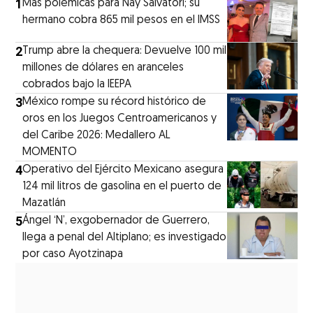
1
Más polémicas para Nay Salvatori; su
hermano cobra 865 mil pesos en el IMSS
2
Trump abre la chequera: Devuelve 100 mil
millones de dólares en aranceles
cobrados bajo la IEEPA
3
México rompe su récord histórico de
oros en los Juegos Centroamericanos y
del Caribe 2026: Medallero AL
MOMENTO
4
Operativo del Ejército Mexicano asegura
124 mil litros de gasolina en el puerto de
Mazatlán
5
Ángel ‘N’, exgobernador de Guerrero,
llega a penal del Altiplano; es investigado
por caso Ayotzinapa