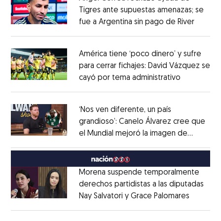
Tigres ante supuestas amenazas; se
fue a Argentina sin pago de River
Opens 
Opens in new window
América tiene ‘poco dinero’ y sufre
para cerrar fichajes: David Vázquez se
cayó por tema administrativo
Opens in 
Opens in new window
‘Nos ven diferente, un país
grandioso’: Canelo Álvarez cree que
el Mundial mejoró la imagen de
Opens in new window
México
Opens in new window
Morena suspende temporalmente
derechos partidistas a las diputadas
Nay Salvatori y Grace Palomares
Opens i
Opens in new window