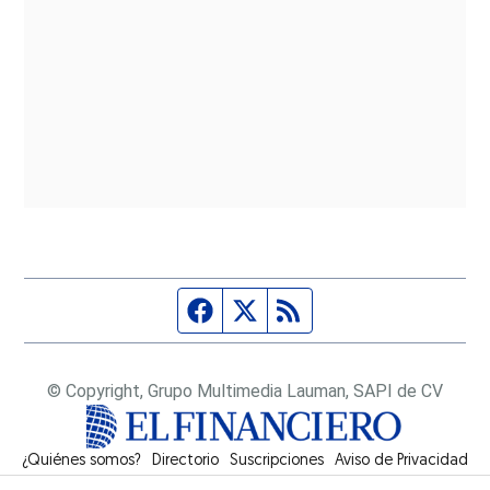
Página de Facebook
Fuente Twitter
Fuente RSS
© Copyright, Grupo Multimedia Lauman, SAPI de CV
¿Quiénes somos?
Directorio
Suscripciones
Opens in new window
Aviso de Privacidad