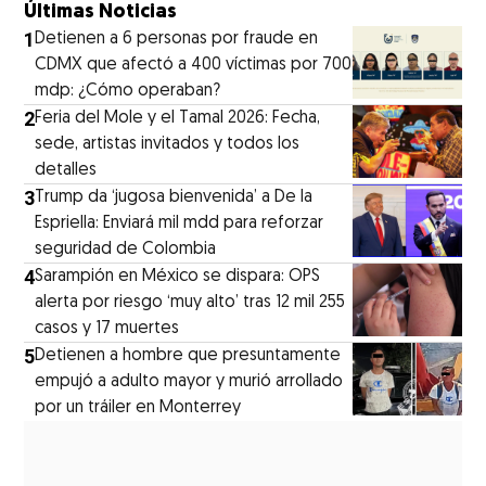
Últimas Noticias
1
Detienen a 6 personas por fraude en
CDMX que afectó a 400 víctimas por 700
mdp: ¿Cómo operaban?
2
Feria del Mole y el Tamal 2026: Fecha,
sede, artistas invitados y todos los
detalles
3
Trump da ‘jugosa bienvenida’ a De la
Espriella: Enviará mil mdd para reforzar
seguridad de Colombia
4
Sarampión en México se dispara: OPS
alerta por riesgo ‘muy alto’ tras 12 mil 255
casos y 17 muertes
5
Detienen a hombre que presuntamente
empujó a adulto mayor y murió arrollado
por un tráiler en Monterrey