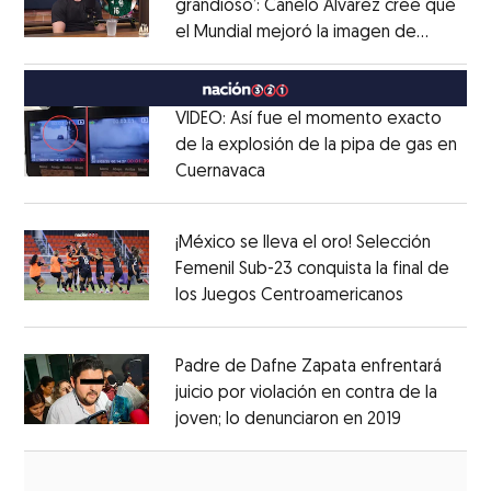
grandioso’: Canelo Álvarez cree que
el Mundial mejoró la imagen de
Opens in new window
México
Opens in new window
VIDEO: Así fue el momento exacto
de la explosión de la pipa de gas en
Cuernavaca
Opens in new window
Opens in new window
¡México se lleva el oro! Selección
Femenil Sub-23 conquista la final de
los Juegos Centroamericanos
Opens in 
Opens in new window
Padre de Dafne Zapata enfrentará
juicio por violación en contra de la
joven; lo denunciaron en 2019
Opens in 
Opens in new window