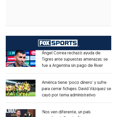
Ángel Correa rechazó ayuda de
Tigres ante supuestas amenazas; se
fue a Argentina sin pago de River
Opens 
Opens in new window
América tiene ‘poco dinero’ y sufre
para cerrar fichajes: David Vázquez se
cayó por tema administrativo
Opens in 
Opens in new window
‘Nos ven diferente, un país