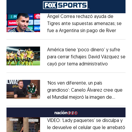
Ángel Correa rechazó ayuda de
Tigres ante supuestas amenazas; se
fue a Argentina sin pago de River
Opens 
Opens in new window
América tiene ‘poco dinero’ y sufre
para cerrar fichajes: David Vázquez se
cayó por tema administrativo
Opens in 
Opens in new window
‘Nos ven diferente, un país
grandioso’: Canelo Álvarez cree que
el Mundial mejoró la imagen de
Opens in new window
México
Opens in new window
VIDEO: ‘Lady paquetes’ se disculpa y
le devuelve el celular que le arrebató