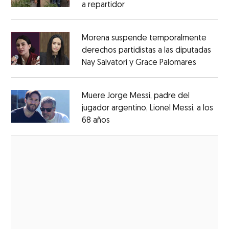
a repartidor
Opens in new window
Opens in new window
Morena suspende temporalmente
derechos partidistas a las diputadas
Nay Salvatori y Grace Palomares
Opens i
Opens in new window
Muere Jorge Messi, padre del
jugador argentino, Lionel Messi, a los
68 años
Opens in new window
Opens in new window