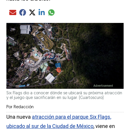
Compartir el artículo actual mediante glo
Compartir el artículo actual mediante Email
Compartir el artículo actual mediante Facebook
Compartir el artículo actual mediante Twitter
Compartir el artículo actual mediante LinkedIn
Six Flags dio a conocer dónde se ubicará su próxima atracción
y el juego que sacrificarán en su lugar.
(Cuartoscuro)
Por
Redacción
Una nueva
atracción para el parque Six Flags,
ubicado al sur de la Ciudad de México
, viene en