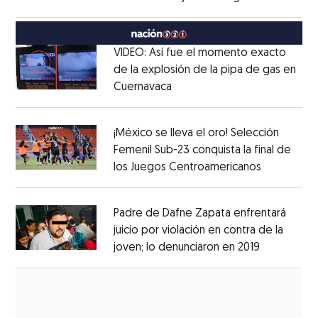
Opens in new window
México
Opens in new window
VIDEO: Así fue el momento exacto
de la explosión de la pipa de gas en
Cuernavaca
Opens in new window
Opens in new window
¡México se lleva el oro! Selección
Femenil Sub-23 conquista la final de
los Juegos Centroamericanos
Opens in 
Opens in new window
Padre de Dafne Zapata enfrentará
juicio por violación en contra de la
joven; lo denunciaron en 2019
Opens in 
Opens in new window