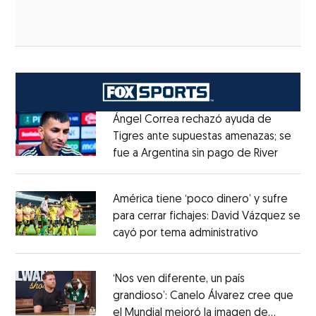
Ángel Correa rechazó ayuda de
Tigres ante supuestas amenazas; se
fue a Argentina sin pago de River
Opens 
Opens in new window
América tiene ‘poco dinero’ y sufre
para cerrar fichajes: David Vázquez se
cayó por tema administrativo
Opens in 
Opens in new window
‘Nos ven diferente, un país
grandioso’: Canelo Álvarez cree que
el Mundial mejoró la imagen de