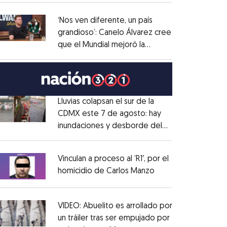
administrativo
Opens in new window
‘Nos ven diferente, un país
grandioso’: Canelo Álvarez cree
que el Mundial mejoró la
Opens in new window
imagen de México
Opens in new window
Lluvias colapsan el sur de la
CDMX este 7 de agosto: hay
inundaciones y desborde del
Opens in new window
Río Magdalena
Opens in new window
Vinculan a proceso al ’R1′, por el
homicidio de Carlos Manzo
Opens in new wind
Opens in new window
VIDEO: Abuelito es arrollado por
un tráiler tras ser empujado por