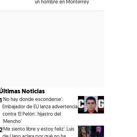
un hombre en Monterrey
Opens in new windo
Opens in new window
Últimas Noticias
1
‘No hay donde esconderse’:
Embajador de EU lanza advertencia
contra ‘El Pelón’, hijastro del
‘Mencho’
2
‘Me siento libre y estoy feliz’: Luis
de Llano aclara por qué no ha