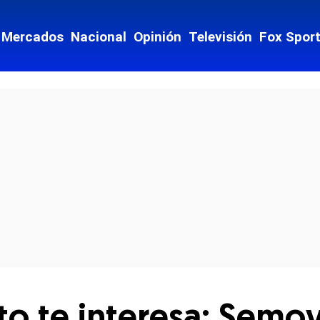
Mercados
Nacional
Opinión
Televisión
Fox Spor
cial-whatsapp
to te interesa: Semov