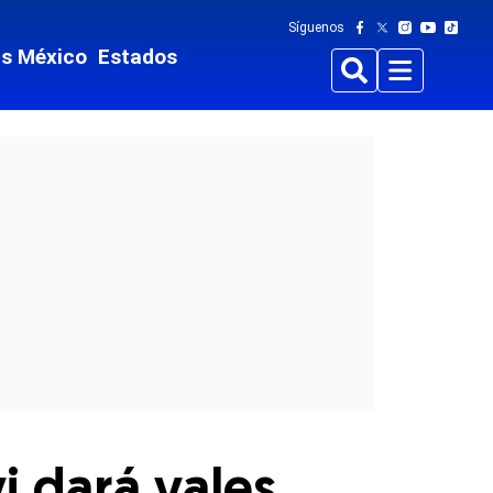
Síguenos
ts México
Estados
Buscar
Menu
i dará vales