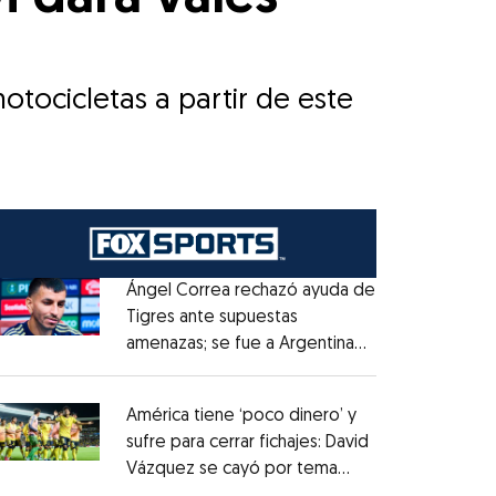
otocicletas a partir de este
Ángel Correa rechazó ayuda de
Tigres ante supuestas
amenazas; se fue a Argentina
Opens in new window
sin pago de River
Opens in new window
América tiene ‘poco dinero’ y
sufre para cerrar fichajes: David
Vázquez se cayó por tema
Opens in new window