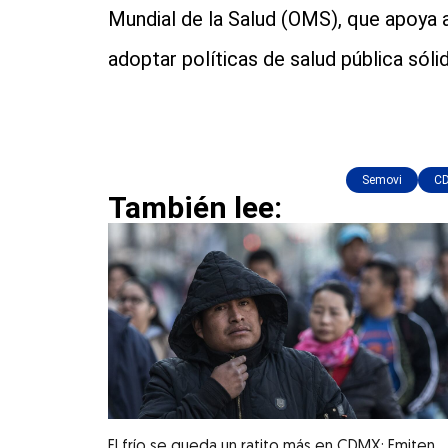
Mundial de la Salud (OMS), que apoya a
adoptar políticas de salud pública sólid
Semovi
C
También lee:
El frío se queda un ratito más en CDMX: Emiten