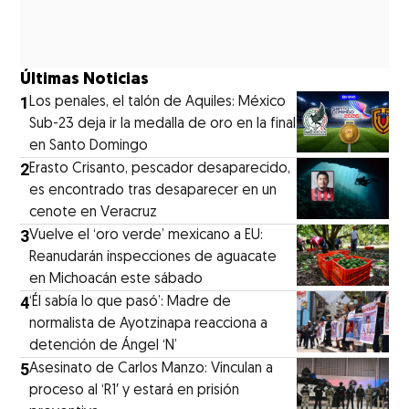
Últimas Noticias
1
Los penales, el talón de Aquiles: México
Sub-23 deja ir la medalla de oro en la final
en Santo Domingo
2
Erasto Crisanto, pescador desaparecido,
es encontrado tras desaparecer en un
cenote en Veracruz
3
Vuelve el ‘oro verde’ mexicano a EU:
Reanudarán inspecciones de aguacate
en Michoacán este sábado
4
‘Él sabía lo que pasó’: Madre de
normalista de Ayotzinapa reacciona a
detención de Ángel ‘N’
5
Asesinato de Carlos Manzo: Vinculan a
proceso al ‘R1′ y estará en prisión