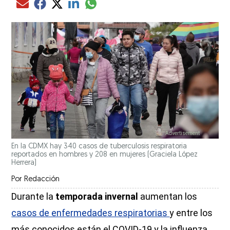
Compartir el artículo actual mediante glo
Compartir el artículo actual mediante Email
Compartir el artículo actual mediante Facebook
Compartir el artículo actual mediante Twitter
Compartir el artículo actual mediante LinkedIn
En la CDMX hay 340 casos de tuberculosis respiratoria
reportados en hombres y 208 en mujeres
(Graciela López
Herrera)
Por
Redacción
Durante la
temporada invernal
aumentan los
casos de enfermedades respiratorias
y entre los
más conocidos están el COVID-19 y la influenza.