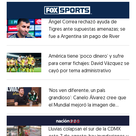
Ángel Correa rechazó ayuda de
Tigres ante supuestas amenazas; se
fue a Argentina sin pago de River
Opens 
Opens in new window
América tiene ‘poco dinero’ y sufre
para cerrar fichajes: David Vázquez se
cayó por tema administrativo
Opens in 
Opens in new window
‘Nos ven diferente, un país
grandioso’: Canelo Álvarez cree que
el Mundial mejoró la imagen de
Opens in new window
México
Opens in new window
Lluvias colapsan el sur de la CDMX