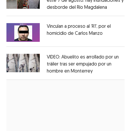
este 7 de agosto: hay inundaciones y
desborde del Río Magdalena
Opens in 
Opens in new window
Vinculan a proceso al ’R1′, por el
homicidio de Carlos Manzo
Opens in ne
Opens in new window
VIDEO: Abuelito es arrollado por un
tráiler tras ser empujado por un
hombre en Monterrey
Opens in new wi
Opens in new window