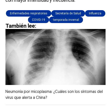
con mayor intensidad y frecuencia.
Enfermedades respiratorias
Secretaría de Salud
Influenza
COVID-19
temporada invernal
También lee:
Neumonía por micoplasma: ¿Cuáles son los síntomas del
virus que alerta a China?