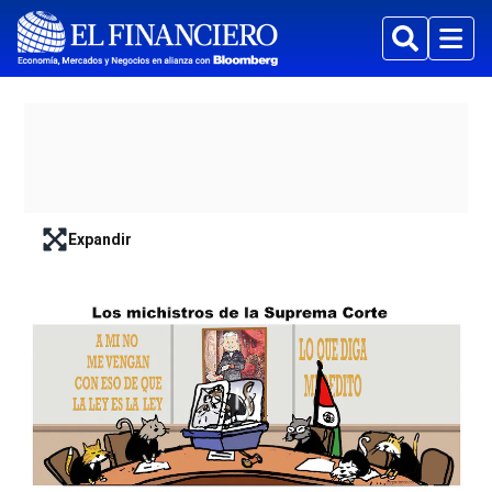
Buscar
Menu
Expandir
lead-art-block.fullscreen-enter