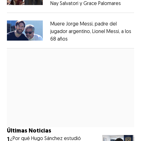
Nay Salvatori y Grace Palomares
Opens i
Opens in new window
Muere Jorge Messi, padre del
jugador argentino, Lionel Messi, a los
68 años
Opens in new window
Opens in new window
Últimas Noticias
1
¿Por qué Hugo Sánchez estudió