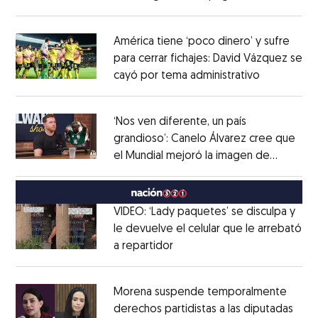
Opens in new window
América tiene ‘poco dinero’ y sufre
para cerrar fichajes: David Vázquez se
cayó por tema administrativo
Opens in 
Opens in new window
‘Nos ven diferente, un país
grandioso’: Canelo Álvarez cree que
el Mundial mejoró la imagen de
Opens in new window
México
Opens in new window
VIDEO: ‘Lady paquetes’ se disculpa y
le devuelve el celular que le arrebató
a repartidor
Opens in new window
Opens in new window
Morena suspende temporalmente
derechos partidistas a las diputadas