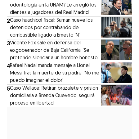
odontología en la UNAM? Le arregló los
dientes a jugadores del Real Madrid
2
Caso huachicol fiscal: Suman nueve los
detenidos por contrabando de
combustible ligado a Ernesto ‘N’
3
Vicente Fox sale en defensa del
exgobernador de Baja California: ‘Se
pretende silenciar a un hombre honesto’
4
Rafael Nadal manda mensaje a Lionel
Messi tras la muerte de su padre: ‘No me
puedo imaginar el dolor’
5
Caso Wallace: Retiran brazalete y prisión
domiciliaria a Brenda Quevedo; seguirá
proceso en libertad