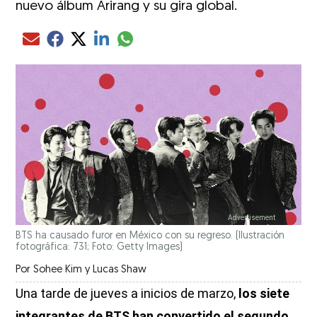
nuevo álbum Arirang y su gira global.
Compartir el artículo actual mediante glo
Compartir el artículo actual mediante Email
Compartir el artículo actual mediante Facebook
Compartir el artículo actual mediante Twitter
Compartir el artículo actual mediante LinkedIn
BTS ha causado furor en México con su regreso.
(Ilustración
fotográfica: 731; Foto: Getty Images)
Por
Sohee Kim y Lucas Shaw
Una tarde de jueves a inicios de marzo,
los siete
integrantes de BTS han convertido el segundo